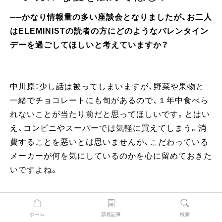
──かなり情報量の多い座談会となりましたが、お二人
はELEMINISTの読者の方にどのようなバレンタイン
デーを過ごしてほしいと考えていますか？
中川原：少し話は被ってしまいますが、野菜や果物と
一緒でチョコレートにも旬があるので、１年中食べら
れないことが当たり前だと思ってほしいです。とはい
え、コンビニやスーパーでは気軽に買えてしまう。消
費することを悪いとは思いませんが、こだわっている
メーカーが何を気にしているのかを心に留めておきた
いですよね。
バレンタインデーにチョコレートを買うとするなら、
生産者のことを本気で考えている商品をオススメしま
ホーム
新着記事
検索