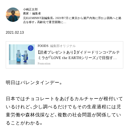
小嶋正太郎
農家 / 編集者
元ELEMINIST副編集長。2021年7月に東京から瀬戸内海に浮かぶ因島へと拠
点を移す。高齢化で運営困難に…
2021.02.13
FOODS
編集部オリジナル
【読者プレゼントあり】ダイドードリンコ×アルテ
ミラが「LOVE the EARTHシリーズ」で目指す未
来
Promotion
明日はバレンタインデー。
日本ではチョコレートをあげるカルチャーが根付いて
いるけれど、少し調べるだけでもその生産過程には児
童労働や森林伐採など、複数の社会問題が関係してい
ることがわかる。