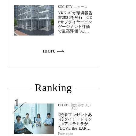
SOCIETY
ニュース
YKK APが環境報告
書2026を発行 CD
Pサプライヤーエン
ゲージメント評価
で最高評価「A」を
獲得
more
Ranking
1
FOODS
編集部オリジ
ナル
【読者プレゼントあ
り】ダイドードリン
コ×アルテミラが
「LOVE the EARTH
シリーズ」で目指す
Promotion