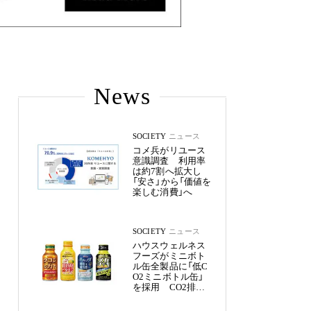
News
SOCIETY
ニュース
コメ兵がリユース
意識調査 利用率
は約7割へ拡大し
「安さ」から「価値を
楽しむ消費」へ
SOCIETY
ニュース
ハウスウェルネス
フーズがミニボト
ル缶全製品に「低C
O2ミニボトル缶」
を採用 CO2排出
量を約50%削減