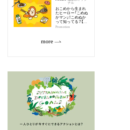
ナル
おこめから生まれ
たヒーロー「こめぬ
かマン」！こめぬか
って知ってる？【つ
の食品物語１】
Promotion
more