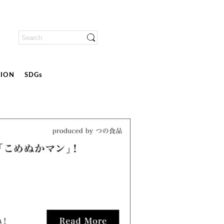
ION
SDGs