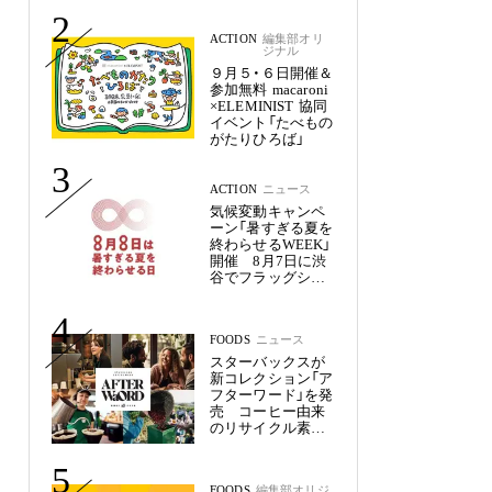
未来
2
ACTION
編集部オリ
ジナル
９月５・６日開催＆
参加無料 macaroni
×ELEMINIST 協同
イベント「たべもの
がたりひろば」
3
ACTION
ニュース
気候変動キャンペ
ーン「暑すぎる夏を
終わらせるWEEK」
開催 8月7日に渋
谷でフラッグシッ
プイベント
4
FOODS
ニュース
スターバックスが
新コレクション「ア
フターワード」を発
売 コーヒー由来
のリサイクル素材
から誕生
5
FOODS
編集部オリジ