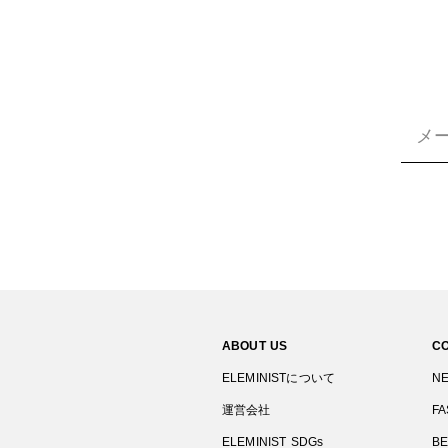
ABOUT US
C
ELEMINISTについて
N
運営会社
FA
ELEMINIST SDGs
B