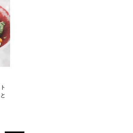
ント
ンと