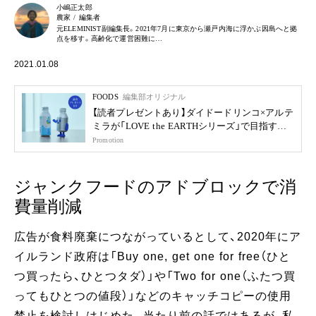
小嶋正太郎
農家 / 編集者
元ELEMINIST副編集長。2021年7月に東京から瀬戸内海に浮かぶ因島へと拠
点を移す。高齢化で運営困難に…
2021.01.08
FOODS
編集部オリジナル
【読者プレゼントあり】ダイドードリンコ×アルテ
ミラが「LOVE the EARTHシリーズ」で目指す未
来
Promotion
ジャンクフードのアドブロックで消
費量削減
広告が食料廃棄につながっているとして、2020年にア
イルランド政府は「Buy one, get one for free（ひと
つ買ったら、ひとつタダ）」や「Two for one（ふたつ買
ってもひとつの値段）」などのキャッチコピーの使用
禁止を検討しはじめた。当たり前の話ではあるが、私