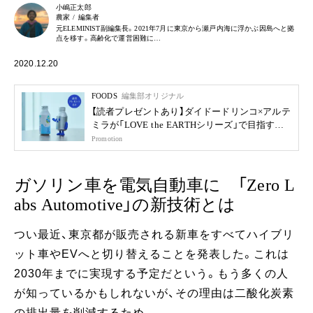
小嶋正太郎
農家 / 編集者
元ELEMINIST副編集長。2021年7月に東京から瀬戸内海に浮かぶ因島へと拠
点を移す。高齢化で運営困難に…
2020.12.20
FOODS
編集部オリジナル
【読者プレゼントあり】ダイドードリンコ×アルテ
ミラが「LOVE the EARTHシリーズ」で目指す未
来
Promotion
ガソリン車を電気自動車に 「Zero L
abs Automotive」の新技術とは
つい最近、東京都が販売される新車をすべてハイブリ
ット車やEVへと切り替えることを発表した。これは
2030年までに実現する予定だという。もう多くの人
が知っているかもしれないが、その理由は二酸化炭素
の排出量を削減するため。