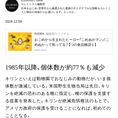
ELEMINIST Editor
エレミニスト編集部
日本をはじめ、世界中から厳選された最新のサステナブルな情報をエレミニ
スト独自の目線からお届けします。エシカル…
2024.12.09
FOODS
編集部オリジナル
おこめから生まれたヒーロー「こめぬかマン」！こ
めぬかって知ってる？【つの食品物語１】
Promotion
1985年以降、個体数が約77％も減少
キリンといえば動物園でおなじみの動物だが、いま個
体数が激減している。米国野生生物当局は先日、キリ
ンを絶滅の恐れのある種に指定し、種の保護を支援す
る提案を発表した。キリンが絶滅危惧種法のもとで、
アメリカ政府の保護を受けることになれば、初めての
こととなる。