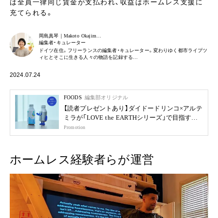
は全員一律同じ賃金が支払われ、収益はホームレス支援に
充てられる。
岡島真琴｜Makoto Okajim…
編集者・キュレーター
ドイツ在住。フリーランスの編集者・キュレーター。変わりゆく都市ライプツ
ィヒとそこに生きる人々の物語を記録する…
2024.07.24
FOODS
編集部オリジナル
【読者プレゼントあり】ダイドードリンコ×アルテ
ミラが「LOVE the EARTHシリーズ」で目指す未
来
Promotion
ホームレス経験者らが運営