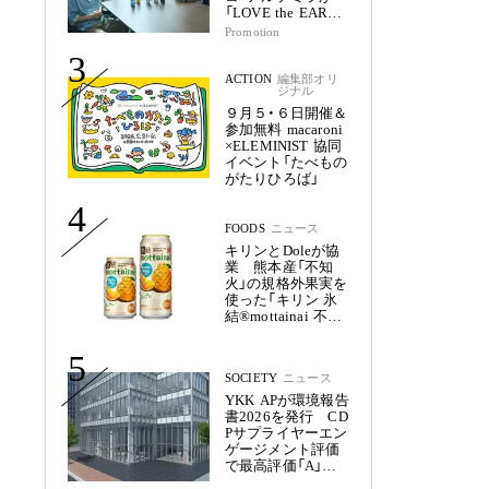
「LOVE the EARTH
シリーズ」で目指す
Promotion
未来
3
ACTION
編集部オリ
ジナル
９月５・６日開催＆
参加無料 macaroni
×ELEMINIST 協同
イベント「たべもの
がたりひろば」
4
FOODS
ニュース
キリンとDoleが協
業 熊本産「不知
火」の規格外果実を
使った「キリン 氷
結®mottainai 不知
火」発売
5
SOCIETY
ニュース
YKK APが環境報告
書2026を発行 CD
Pサプライヤーエン
ゲージメント評価
で最高評価「A」を
獲得