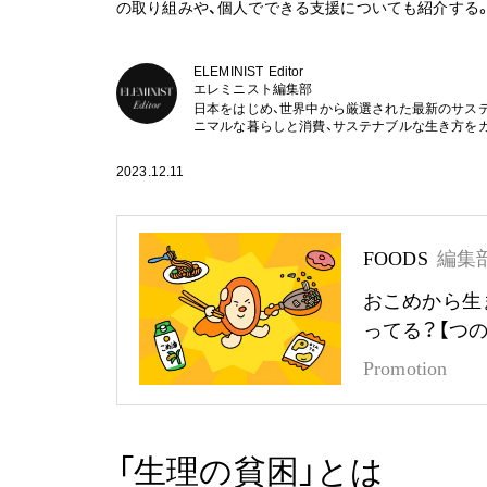
の取り組みや、個人でできる支援についても紹介する
ELEMINIST Editor
エレミニスト編集部
日本をはじめ、世界中から厳選された最新のサス
ニマルな暮らしと消費、サステナブルな生き方を
2023.12.11
FOODS
編集
おこめから生
ってる？【つ
Promotion
「生理の貧困」とは