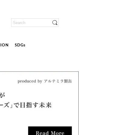
ION
SDGs