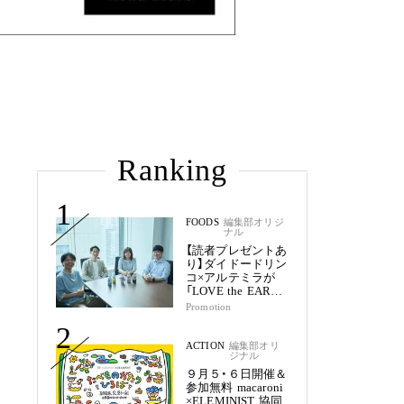
Ranking
1
FOODS
編集部オリジ
ナル
【読者プレゼントあ
り】ダイドードリン
コ×アルテミラが
「LOVE the EARTH
シリーズ」で目指す
Promotion
未来
2
ACTION
編集部オリ
ジナル
９月５・６日開催＆
参加無料 macaroni
×ELEMINIST 協同