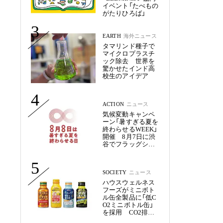
イベント「たべもの
がたりひろば」
3
EARTH
海外ニュース
タマリンド種子で
マイクロプラスチ
ック除去 世界を
驚かせたインド高
校生のアイデア
4
ACTION
ニュース
気候変動キャンペ
ーン「暑すぎる夏を
終わらせるWEEK」
開催 8月7日に渋
谷でフラッグシッ
プイベント
5
SOCIETY
ニュース
ハウスウェルネス
フーズがミニボト
ル缶全製品に「低C
O2ミニボトル缶」
を採用 CO2排出
量を約50%削減