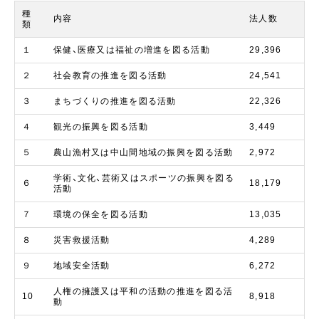
種
内容
法人数
類
１
保健、医療又は福祉の増進を図る活動
29,396
２
社会教育の推進を図る活動
24,541
３
まちづくりの推進を図る活動
22,326
４
観光の振興を図る活動
3,449
５
農山漁村又は中山間地域の振興を図る活動
2,972
学術、文化、芸術又はスポーツの振興を図る
６
18,179
活動
７
環境の保全を図る活動
13,035
８
災害救援活動
4,289
９
地域安全活動
6,272
人権の擁護又は平和の活動の推進を図る活
10
8,918
動