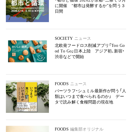
「都市と循環 2026」が京都・二条で５月
に開催 “都市は発酵するか”を問う３
日間
SOCIETY
ニュース
北欧発フードロス削減アプリ「Too Go
od To Go」日本上陸 アジア初、新宿・
渋谷などで開始
FOODS
ニュース
バーツラフ・シュミル最新作が問う「人
類はいつまで食べられるのか」 デー
タで読み解く食糧問題の現在地
FOODS
編集部オリジナル