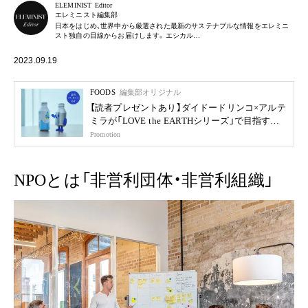
ELEMINIST Editor
エレミニスト編集部
日本をはじめ、世界中から厳選された最新のサステナブルな情報をエレミニ
スト独自の目線からお届けします。エシカル…
2023.09.19
FOODS
編集部オリジナル
【読者プレゼントあり】ダイドードリンコ×アルテ
ミラが「LOVE the EARTHシリーズ」で目指す未
来
Promotion
NPOとは「非営利団体・非営利組織」