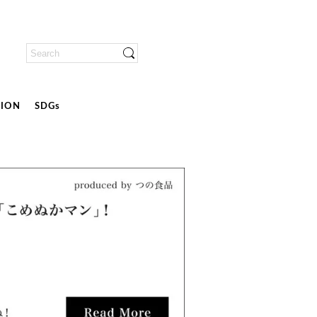
ION
SDGs