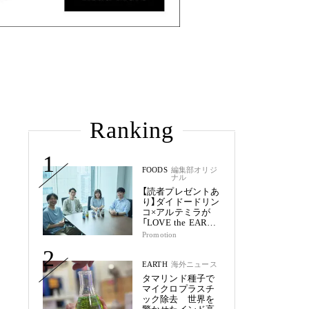
Ranking
1
FOODS
編集部オリジ
ナル
【読者プレゼントあ
り】ダイドードリン
コ×アルテミラが
「LOVE the EARTH
シリーズ」で目指す
Promotion
未来
2
EARTH
海外ニュース
タマリンド種子で
マイクロプラスチ
ック除去 世界を