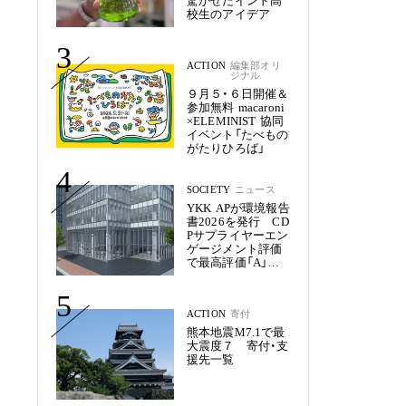
驚かせたインド高
校生のアイデア
3
ACTION
編集部オリ
ジナル
９月５・６日開催＆
参加無料 macaroni
×ELEMINIST 協同
イベント「たべもの
がたりひろば」
4
SOCIETY
ニュース
YKK APが環境報告
書2026を発行 CD
Pサプライヤーエン
ゲージメント評価
で最高評価「A」を
獲得
5
ACTION
寄付
熊本地震M7.1で最
大震度７ 寄付・支
援先一覧