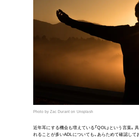
Photo by Zac Durant on Unsplash
近年耳にする機会も増えている「QOL」という言葉。
れることが多いADLについても、あらためて確認して