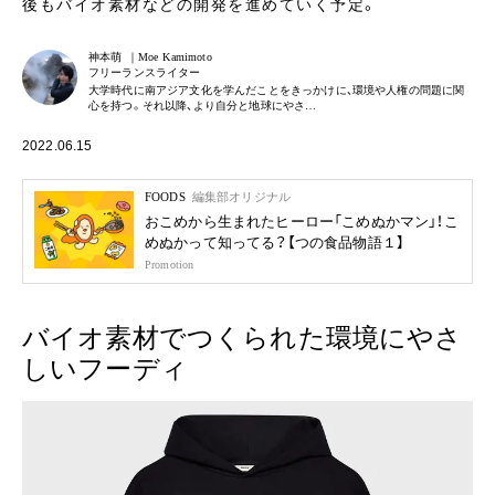
後もバイオ素材などの開発を進めていく予定。
神本萌 ｜Moe Kamimoto
フリーランスライター
大学時代に南アジア文化を学んだことをきっかけに、環境や人権の問題に関
心を持つ。それ以降、より自分と地球にやさ…
2022.06.15
FOODS
編集部オリジナル
おこめから生まれたヒーロー「こめぬかマン」！こ
めぬかって知ってる？【つの食品物語１】
Promotion
バイオ素材でつくられた環境にやさ
しいフーディ