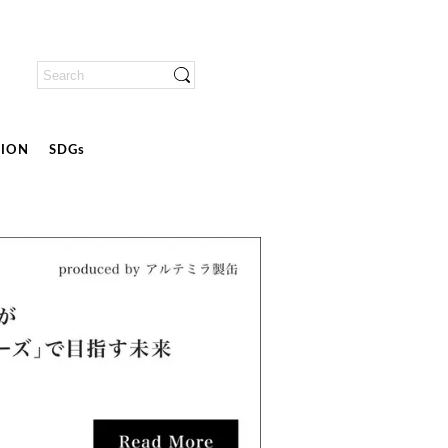
ION
SDGs