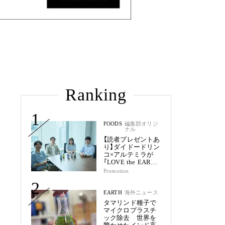
Ranking
1
FOODS
編集部オリジ
ナル
【読者プレゼントあ
り】ダイドードリン
コ×アルテミラが
「LOVE the EARTH
シリーズ」で目指す
Promotion
未来
2
EARTH
海外ニュース
タマリンド種子で
マイクロプラスチ
ック除去 世界を