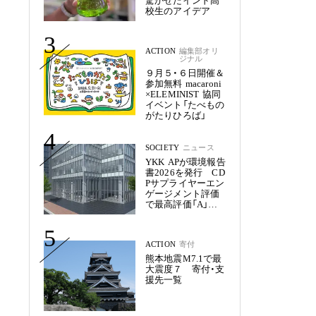
驚かせたインド高
校生のアイデア
3
ACTION
編集部オリ
ジナル
９月５・６日開催＆
参加無料 macaroni
×ELEMINIST 協同
イベント「たべもの
がたりひろば」
4
SOCIETY
ニュース
YKK APが環境報告
書2026を発行 CD
Pサプライヤーエン
ゲージメント評価
で最高評価「A」を
獲得
5
ACTION
寄付
熊本地震M7.1で最
大震度７ 寄付・支
援先一覧