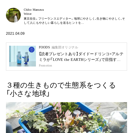
Chiho Maezawa
Writer
東京在住。フリーランスエディター。地球にやさしく、生き物にやさしく、そ
して人にもやさしい暮らしを送るヒントを…
2021.04.09
FOODS
編集部オリジナル
【読者プレゼントあり】ダイドードリンコ×アルテ
ミラが「LOVE the EARTHシリーズ」で目指す未
来
Promotion
３種の生きもので生態系をつくる
「小さな地球」