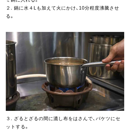
２. 鍋に水４Lも加えて火にかけ、10分程度沸騰させ
る。
３. ざるとざるの間に漉し布をはさんで、バケツにセ
ットする。