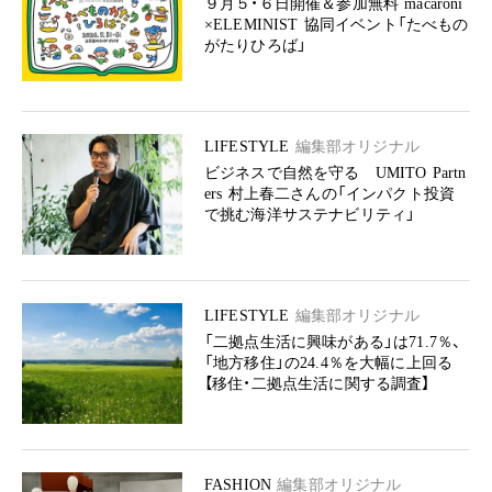
９月５・６日開催＆参加無料 macaroni
×ELEMINIST 協同イベント「たべもの
がたりひろば」
LIFESTYLE
編集部オリジナル
ビジネスで自然を守る UMITO Partn
ers 村上春二さんの「インパクト投資
で挑む海洋サステナビリティ」
LIFESTYLE
編集部オリジナル
「二拠点生活に興味がある」は71.7％、
「地方移住」の24.4％を大幅に上回る
【移住・二拠点生活に関する調査】
FASHION
編集部オリジナル