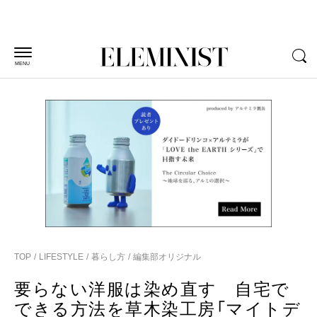
MENU
TOP
LIFESTYLE
暮らし方
編集部オリジナル
要らない洋服は染め直す 自宅で
できる方法を草木染工房「マイトデ