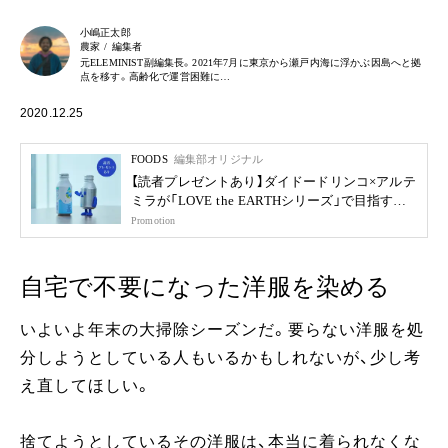
小嶋正太郎
農家 / 編集者
元ELEMINIST副編集長。2021年7月に東京から瀬戸内海に浮かぶ因島へと拠
点を移す。高齢化で運営困難に…
2020.12.25
FOODS
編集部オリジナル
【読者プレゼントあり】ダイドードリンコ×アルテ
ミラが「LOVE the EARTHシリーズ」で目指す未
来
Promotion
自宅で不要になった洋服を染める
いよいよ年末の大掃除シーズンだ。要らない洋服を処
分しようとしている人もいるかもしれないが、少し考
え直してほしい。
捨てようとしているその洋服は、本当に着られなくな