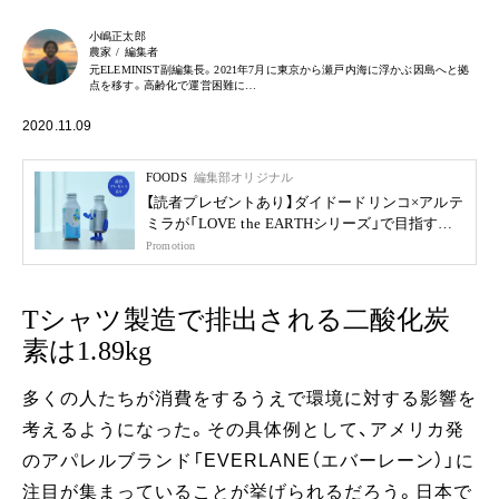
小嶋正太郎
農家 / 編集者
元ELEMINIST副編集長。2021年7月に東京から瀬戸内海に浮かぶ因島へと拠
点を移す。高齢化で運営困難に…
2020.11.09
FOODS
編集部オリジナル
【読者プレゼントあり】ダイドードリンコ×アルテ
ミラが「LOVE the EARTHシリーズ」で目指す未
来
Promotion
Tシャツ製造で排出される二酸化炭
素は1.89kg
多くの人たちが消費をするうえで環境に対する影響を
考えるようになった。その具体例として、アメリカ発
のアパレルブランド「EVERLANE（エバーレーン）」に
注目が集まっていることが挙げられるだろう。日本で