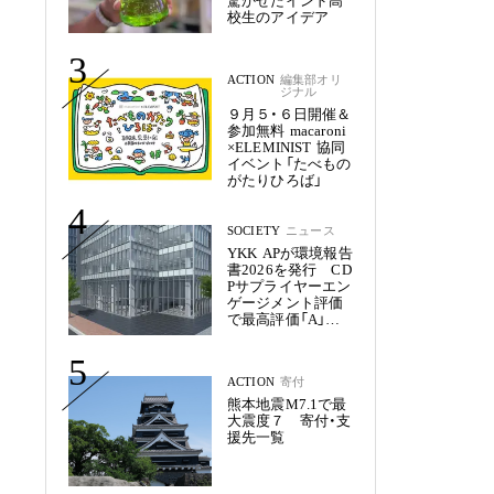
驚かせたインド高
校生のアイデア
3
ACTION
編集部オリ
ジナル
９月５・６日開催＆
参加無料 macaroni
×ELEMINIST 協同
イベント「たべもの
がたりひろば」
4
SOCIETY
ニュース
YKK APが環境報告
書2026を発行 CD
Pサプライヤーエン
ゲージメント評価
で最高評価「A」を
獲得
5
ACTION
寄付
熊本地震M7.1で最
大震度７ 寄付・支
援先一覧