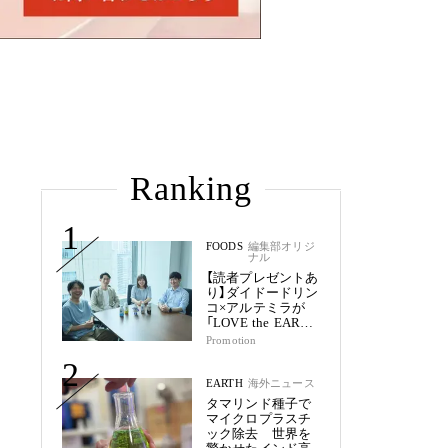
Ranking
1
FOODS
編集部オリジ
ナル
【読者プレゼントあ
り】ダイドードリン
コ×アルテミラが
「LOVE the EARTH
シリーズ」で目指す
Promotion
未来
2
EARTH
海外ニュース
タマリンド種子で
マイクロプラスチ
ック除去 世界を