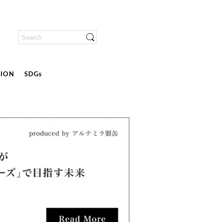
ION
SDGs