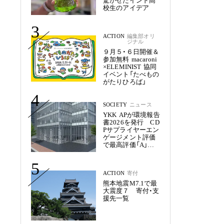
驚かせたインド高
校生のアイデア
3
ACTION
編集部オリ
ジナル
９月５・６日開催＆
参加無料 macaroni
×ELEMINIST 協同
イベント「たべもの
がたりひろば」
4
SOCIETY
ニュース
YKK APが環境報告
書2026を発行 CD
Pサプライヤーエン
ゲージメント評価
で最高評価「A」を
獲得
5
ACTION
寄付
熊本地震M7.1で最
大震度７ 寄付・支
援先一覧