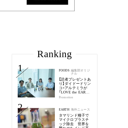
Ranking
1
FOODS
編集部オリジ
ナル
【読者プレゼントあ
り】ダイドードリン
コ×アルテミラが
「LOVE the EARTH
シリーズ」で目指す
Promotion
未来
2
EARTH
海外ニュース
タマリンド種子で
マイクロプラスチ
ック除去 世界を