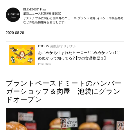
ELEMINIST Press
最新ニュース配信（毎日更新）
サステナブルに関わる国内外のニュース、ブランド紹介、イベントや製品発売
などの最新情報をお届けします。
2020.08.28
FOODS
編集部オリジナル
おこめから生まれたヒーロー「こめぬかマン」！こ
めぬかって知ってる？【つの食品物語１】
Promotion
プラントベースドミートのハンバー
ガーショップ＆肉屋 池袋にグラン
ドオープン