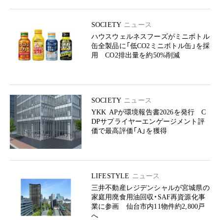
SOCIETY
ニュース
ハウスウェルネスフーズがミニボトル
缶全製品に「低CO2ミニボトル缶」を採
用 CO2排出量を約50%削減
SOCIETY
ニュース
YKK APが環境報告書2026を発行 C
DPサプライヤーエンゲージメント評
価で最高評価「A」を獲得
LIFESTYLE
ニュース
三井不動産レジデンシャルが宮城県の
家庭用廃食用油回収・SAF再資源化事
業に参画 仙台市内11物件約2,800戸
へ