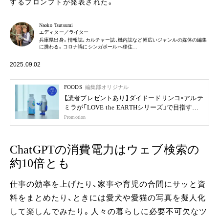
するプロンプトが発表された。
Naoko Tsutsumi
エディター／ライター
兵庫県出身。情報誌、カルチャー誌、機内誌など幅広いジャンルの媒体の編集
に携わる。コロナ禍にシンガポールへ移住…
2025.09.02
FOODS
編集部オリジナル
【読者プレゼントあり】ダイドードリンコ×アルテ
ミラが「LOVE the EARTHシリーズ」で目指す未
来
Promotion
ChatGPTの消費電力はウェブ検索の
約10倍とも
仕事の効率を上げたり、家事や育児の合間にサッと資
料をまとめたり、ときには愛犬や愛猫の写真を擬人化
して楽しんでみたり。人々の暮らしに必要不可欠なツ