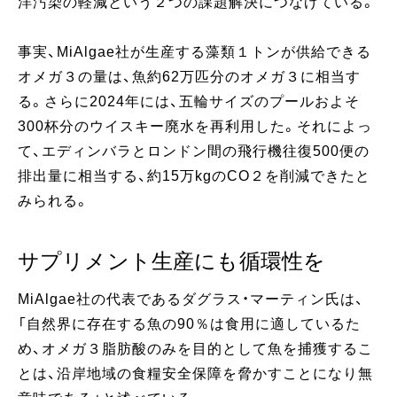
洋汚染の軽減という２つの課題解決につなげている。
事実、MiAlgae社が生産する藻類１トンが供給できる
オメガ３の量は、魚約62万匹分のオメガ３に相当す
る。さらに2024年には、五輪サイズのプールおよそ
300杯分のウイスキー廃水を再利用した。それによっ
て、エディンバラとロンドン間の飛行機往復500便の
排出量に相当する、約15万kgのCO２を削減できたと
みられる。
サプリメント生産にも循環性を
MiAlgae社の代表であるダグラス・マーティン氏は、
「自然界に存在する魚の90％は食用に適しているた
め、オメガ３脂肪酸のみを目的として魚を捕獲するこ
とは、沿岸地域の食糧安全保障を脅かすことになり無