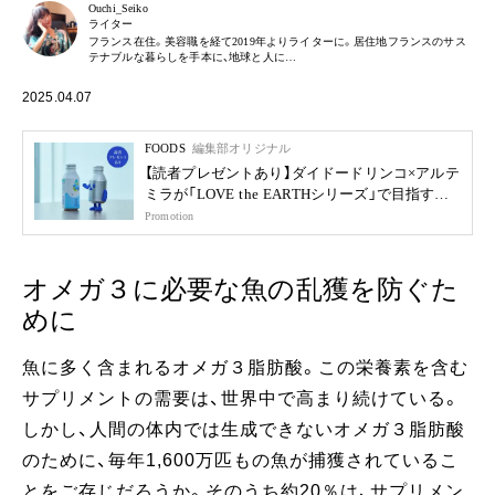
Ouchi_Seiko
ライター
フランス在住。美容職を経て2019年よりライターに。居住地フランスのサス
テナブルな暮らしを手本に、地球と人に…
2025.04.07
FOODS
編集部オリジナル
【読者プレゼントあり】ダイドードリンコ×アルテ
ミラが「LOVE the EARTHシリーズ」で目指す未
来
Promotion
オメガ３に必要な魚の乱獲を防ぐた
めに
魚に多く含まれるオメガ３脂肪酸。この栄養素を含む
サプリメントの需要は、世界中で高まり続けている。
しかし、人間の体内では生成できないオメガ３脂肪酸
のために、毎年1,600万匹もの魚が捕獲されているこ
とをご存じだろうか。そのうち約20％は、サプリメン