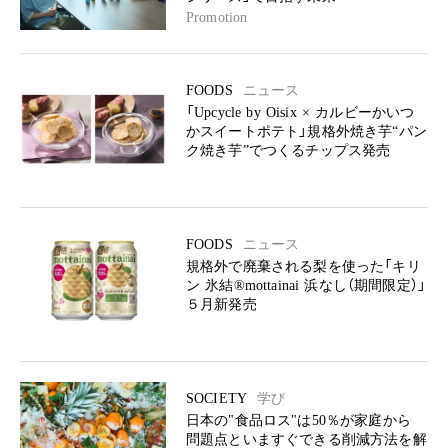
Promotion
FOODS
ニュース
「Upcycle by Oisix × カルビーかいつ
かスイートポテト」規格外焼き芋“パン
ク焼き芋”でつくるチップス発売
FOODS
ニュース
規格外で廃棄される梨を使った「キリ
ン 氷結®mottainai 浜なし（期間限定）」
５月新発売
SOCIETY
学び
日本の"食品ロス"は50％が家庭から
問題点といますぐできる削減方法を解