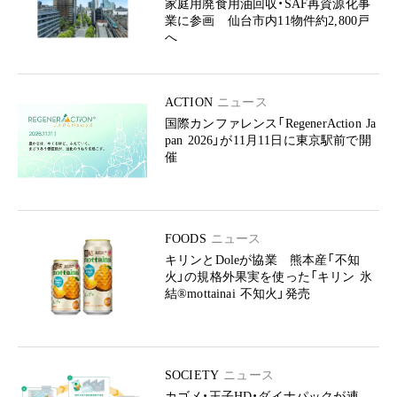
家庭用廃食用油回収・SAF再資源化事
業に参画 仙台市内11物件約2,800戸
へ
ACTION
ニュース
国際カンファレンス「RegenerAction Ja
pan 2026」が11月11日に東京駅前で開
催
FOODS
ニュース
キリンとDoleが協業 熊本産「不知
火」の規格外果実を使った「キリン 氷
結®mottainai 不知火」発売
SOCIETY
ニュース
カゴメ・王子HD・ダイナパックが連