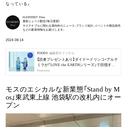
なっている。
ELEMINIST Press
最新ニュース配信（毎日更新）
サステナブルに関わる国内外のニュース、ブランド紹介、イベントや製品発売
などの最新情報をお届けします。
2024.08.14
FOODS
編集部オリジナル
【読者プレゼントあり】ダイドードリンコ×アルテ
ミラが「LOVE the EARTHシリーズ」で目指す未
来
Promotion
モスのエシカルな新業態「Stand by M
os」東武東上線 池袋駅の改札内にオー
プン