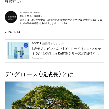
解説する。
ELEMINIST Editor
エレミニスト編集部
日本をはじめ、世界中から厳選された最新のサステナブルな情報をエレミニ
スト独自の目線からお届けします。エシカル…
2024.06.14
FOODS
編集部オリジナル
【読者プレゼントあり】ダイドードリンコ×アルテ
ミラが「LOVE the EARTHシリーズ」で目指す未
来
Promotion
デ・グロース（脱成長）とは