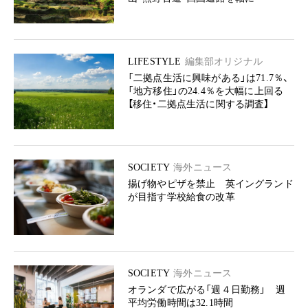
LIFESTYLE
編集部オリジナル
「二拠点生活に興味がある」は71.7％、
「地方移住」の24.4％を大幅に上回る
【移住・二拠点生活に関する調査】
SOCIETY
海外ニュース
揚げ物やピザを禁止 英イングランド
が目指す学校給食の改革
SOCIETY
海外ニュース
オランダで広がる「週４日勤務」 週
平均労働時間は32.1時間