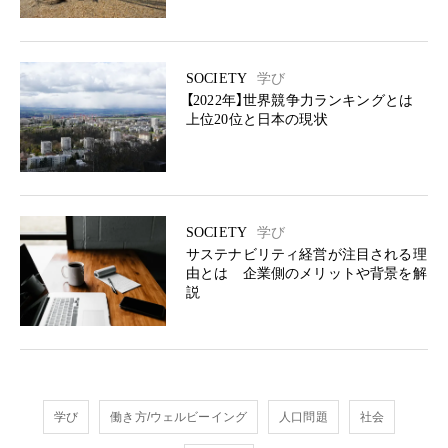
SOCIETY
学び
【2022年】世界競争力ランキングとは
上位20位と日本の現状
SOCIETY
学び
サステナビリティ経営が注目される理
由とは 企業側のメリットや背景を解
説
学び
働き方/ウェルビーイング
人口問題
社会