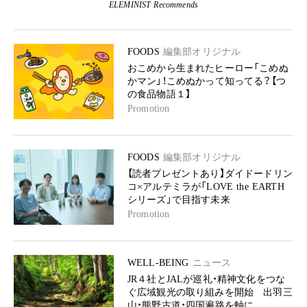
ELEMINIST Recommends
FOODS
編集部オリジナル
おこめから生まれたヒーロー「こめぬ
かマン」！こめぬかって知ってる？【つ
の食品物語１】
Promotion
FOODS
編集部オリジナル
【読者プレゼントあり】ダイドードリン
コ×アルテミラが「LOVE the EARTH
シリーズ」で目指す未来
Promotion
WELL-BEING
ニュース
JR４社とJALが巡礼・精神文化をつな
ぐ広域観光の取り組みを開始 出羽三
山・熊野古道・四国遍路を軸に