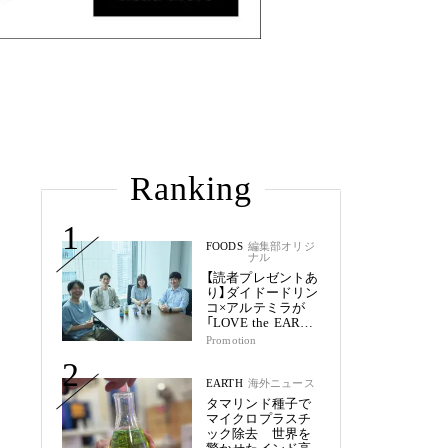
Ranking
1
FOODS
編集部オリジ
ナル
【読者プレゼントあ
り】ダイドードリン
コ×アルテミラが
「LOVE the EARTH
シリーズ」で目指す
Promotion
未来
2
EARTH
海外ニュース
タマリンド種子で
マイクロプラスチ
ック除去 世界を