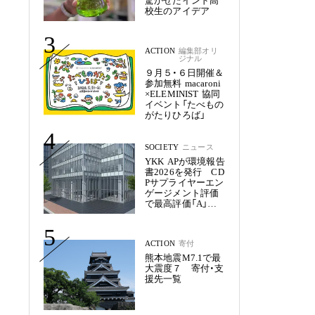
驚かせたインド高
校生のアイデア
3
ACTION
編集部オリ
ジナル
９月５・６日開催＆
参加無料 macaroni
×ELEMINIST 協同
イベント「たべもの
がたりひろば」
4
SOCIETY
ニュース
YKK APが環境報告
書2026を発行 CD
Pサプライヤーエン
ゲージメント評価
で最高評価「A」を
獲得
5
ACTION
寄付
熊本地震M7.1で最
大震度７ 寄付・支
援先一覧