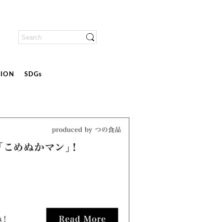
ION
SDGs