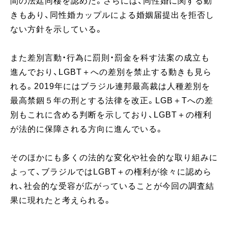
間の法廷同棲を認めた。さらには、同性婚に関する動
きもあり、同性婚カップルによる婚姻届提出を拒否し
ない方針を示している。
また差別言動・行為に罰則・罰金を科す法案の成立も
進んでおり、LGBT＋への差別を禁止する動きも見ら
れる。2019年にはブラジル連邦最高裁は人種差別を
最高禁錮５年の刑とする法律を改正。LGB＋Tへの差
別もこれに含める判断を示しており、LGBT＋の権利
が法的に保障される方向に進んでいる。
そのほかにも多くの法的な変化や社会的な取り組みに
よって、ブラジルではLGBT＋の権利が徐々に認めら
れ、社会的な受容が広がっていることが今回の調査結
果に現れたと考えられる。