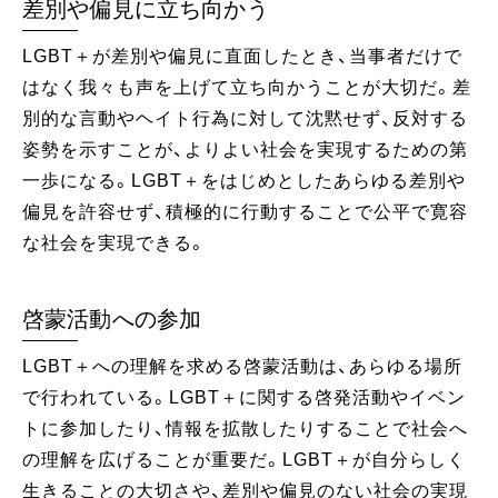
差別や偏見に立ち向かう
LGBT＋が差別や偏見に直面したとき、当事者だけで
はなく我々も声を上げて立ち向かうことが大切だ。差
別的な言動やヘイト行為に対して沈黙せず、反対する
姿勢を示すことが、よりよい社会を実現するための第
一歩になる。LGBT＋をはじめとしたあらゆる差別や
偏見を許容せず、積極的に行動することで公平で寛容
な社会を実現できる。
啓蒙活動への参加
LGBT＋への理解を求める啓蒙活動は、あらゆる場所
で行われている。LGBT＋に関する啓発活動やイベン
トに参加したり、情報を拡散したりすることで社会へ
の理解を広げることが重要だ。LGBT＋が自分らしく
生きることの大切さや、差別や偏見のない社会の実現