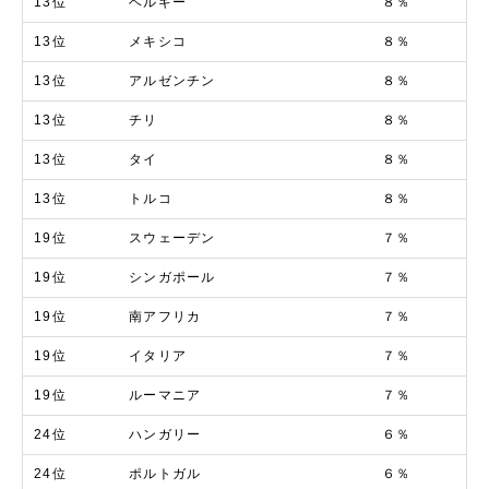
13位
ベルギー
８％
13位
メキシコ
８％
13位
アルゼンチン
８％
13位
チリ
８％
13位
タイ
８％
13位
トルコ
８％
19位
スウェーデン
７％
19位
シンガポール
７％
19位
南アフリカ
７％
19位
イタリア
７％
19位
ルーマニア
７％
24位
ハンガリー
６％
24位
ポルトガル
６％