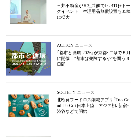
三井不動産が５社共催でLGBTQ+トー
クイベント 生理用品無償設置も35棟
に拡大
ACTION
ニュース
「都市と循環 2026」が京都・二条で５月
に開催 “都市は発酵するか”を問う３
日間
SOCIETY
ニュース
北欧発フードロス削減アプリ「Too Go
od To Go」日本上陸 アジア初、新宿・
渋谷などで開始