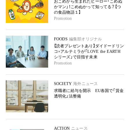
おこめから生まれたヒーロー「こめぬ
かマン」！こめぬかって知ってる？【つ
の食品物語１】
Promotion
FOODS
編集部オリジナル
【読者プレゼントあり】ダイドードリン
コ×アルテミラが「LOVE the EARTH
シリーズ」で目指す未来
Promotion
SOCIETY
海外ニュース
求職者に給与を開示 EU各国で「賃金
透明化」法整備
ACTION
ニュース