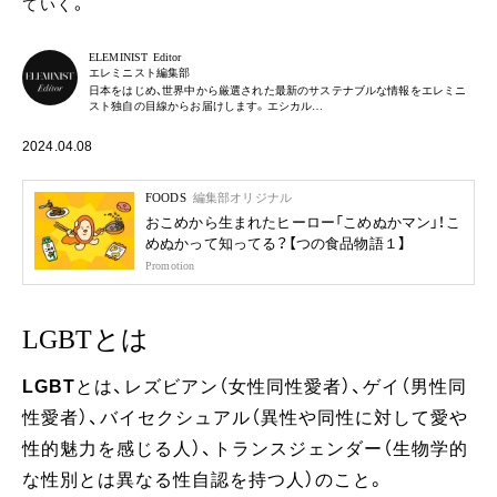
ていく。
ELEMINIST Editor
エレミニスト編集部
日本をはじめ、世界中から厳選された最新のサステナブルな情報をエレミニ
スト独自の目線からお届けします。エシカル…
2024.04.08
FOODS
編集部オリジナル
おこめから生まれたヒーロー「こめぬかマン」！こ
めぬかって知ってる？【つの食品物語１】
Promotion
LGBTとは
LGBT
とは、レズビアン（女性同性愛者）、ゲイ（男性同
性愛者）、バイセクシュアル（異性や同性に対して愛や
性的魅力を感じる人）、トランスジェンダー（生物学的
な性別とは異なる性自認を持つ人）のこと。