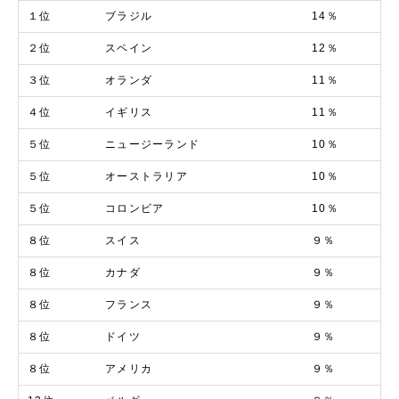
１位
ブラジル
14％
２位
スペイン
12％
３位
オランダ
11％
４位
イギリス
11％
５位
ニュージーランド
10％
５位
オーストラリア
10％
５位
コロンビア
10％
８位
スイス
９％
８位
カナダ
９％
８位
フランス
９％
８位
ドイツ
９％
８位
アメリカ
９％