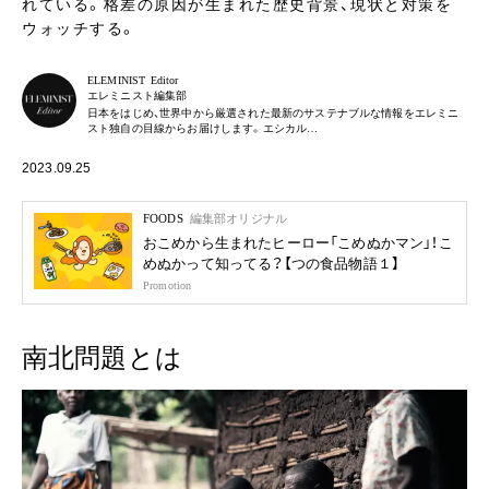
れている。格差の原因が生まれた歴史背景、現状と対策を
ウォッチする。
ELEMINIST Editor
エレミニスト編集部
日本をはじめ、世界中から厳選された最新のサステナブルな情報をエレミニ
スト独自の目線からお届けします。エシカル…
2023.09.25
FOODS
編集部オリジナル
おこめから生まれたヒーロー「こめぬかマン」！こ
めぬかって知ってる？【つの食品物語１】
Promotion
南北問題とは