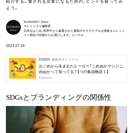
紹介する。愛される企業になるための、ヒントを探ってみ
よう。
ELEMINIST Editor
エレミニスト編集部
日本をはじめ、世界中から厳選された最新のサステナブルな情報をエレミニ
スト独自の目線からお届けします。エシカル…
2023.07.24
FOODS
編集部オリジナル
おこめから生まれたヒーロー「こめぬかマン」！こ
めぬかって知ってる？【つの食品物語１】
Promotion
SDGsとブランディングの関係性