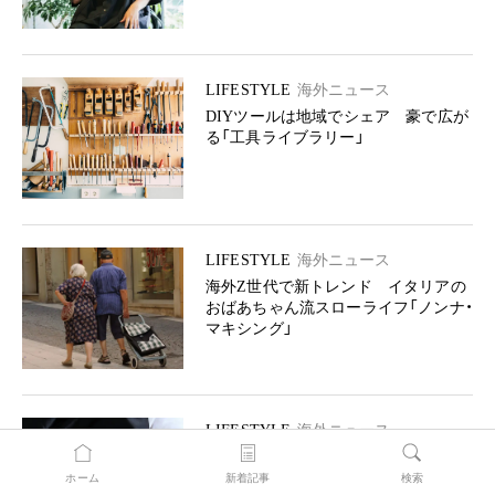
LIFESTYLE
海外ニュース
DIYツールは地域でシェア 豪で広が
る「工具ライブラリー」
LIFESTYLE
海外ニュース
海外Z世代で新トレンド イタリアの
おばあちゃん流スローライフ「ノンナ・
マキシング」
LIFESTYLE
海外ニュース
４月22日アースデイに考えよう 変わ
りゆく「ラグジュアリーの価値」
ホーム
新着記事
検索