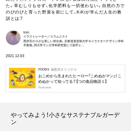
た。草むしりもせず、化学肥料も一切使わない。自然の力で
のびのびと育った野菜を前にして、KiKiが学んだ人生の教
訓とは？
KiKi
イラストレーター／コラムニスト
西伊豆の小さな美しい村出身。京都造形芸術大学キャラクターデザイン学科
卒業後、同大学マンガ学科研究室にて副手と…
2021.12.03
FOODS
編集部オリジナル
おこめから生まれたヒーロー「こめぬかマン」！こ
めぬかって知ってる？【つの食品物語１】
Promotion
やってみよう！小さなサステナブルガーデ
ン