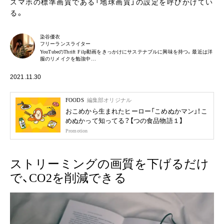
スマホの標準画質である「地球画質」の設定を呼びかけてい
る。
染谷優衣
フリーランスライター
YouTubeのThrift Filp動画をきっかけにサステナブルに興味を持つ。最近は洋
服のリメイクを勉強中…
2021.11.30
FOODS
編集部オリジナル
おこめから生まれたヒーロー「こめぬかマン」！こ
めぬかって知ってる？【つの食品物語１】
Promotion
ストリーミングの画質を下げるだけ
で、CO2を削減できる