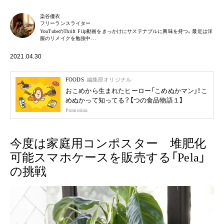
染谷優衣
フリーランスライター
YouTubeのThrift Filp動画をきっかけにサステナブルに興味を持つ。最近は洋
服のリメイクを勉強中…
2021.04.30
FOODS
編集部オリジナル
おこめから生まれたヒーロー「こめぬかマン」！こ
めぬかって知ってる？【つの食品物語１】
Promotion
今度は家庭用コンポスター 堆肥化
可能スマホケースを販売する「Pela」
の挑戦