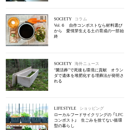
SOCIETY
コラム
Vol.６ 自作コンポストなら材料選び
から 愛情芽生える土の育成の一部始
終
SOCIETY
海外ニュース
“菌活葬”で死後も環境に貢献 オラン
ダで遺体を堆肥化する埋葬法が発明さ
れる
LIFESTYLE
ショッピング
ローカルフードサイクリングの 「LFC
コンポスト」 生ごみを捨てない循環
型の暮らし