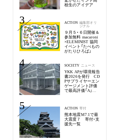
驚かせたインド高
校生のアイデア
3
ACTION
編集部オリ
ジナル
９月５・６日開催＆
参加無料 macaroni
×ELEMINIST 協同
イベント「たべもの
がたりひろば」
4
SOCIETY
ニュース
YKK APが環境報告
書2026を発行 CD
Pサプライヤーエン
ゲージメント評価
で最高評価「A」を
獲得
5
ACTION
寄付
熊本地震M7.1で最
大震度７ 寄付・支
援先一覧