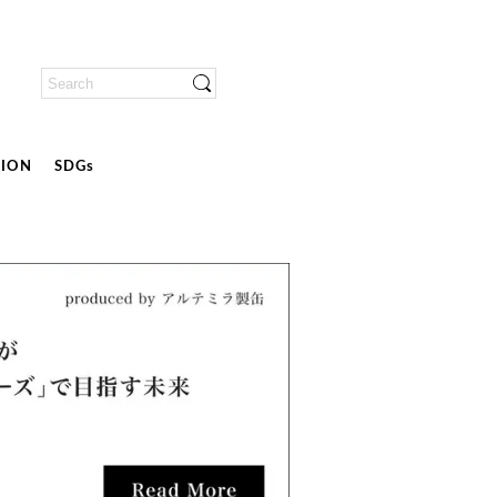
ION
SDGs