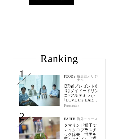
Ranking
1
FOODS
編集部オリジ
ナル
【読者プレゼントあ
り】ダイドードリン
コ×アルテミラが
「LOVE the EARTH
シリーズ」で目指す
Promotion
未来
2
EARTH
海外ニュース
タマリンド種子で
マイクロプラスチ
ック除去 世界を