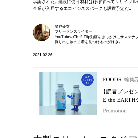
承認された。建設に使う材料はほぼすべてリサイクル
企業が入居するエコビジネスパークも設置予定だ。
染谷優衣
フリーランスライター
YouTubeのThrift Filp動画をきっかけ
掘り出し物の古着を見つけるのが好き。
2021.02.26
FOODS
編集
【読者プレゼ
E the EA
Promotion