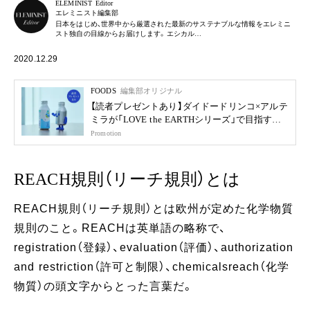
ELEMINIST Editor
エレミニスト編集部
日本をはじめ、世界中から厳選された最新のサステナブルな情報をエレミニ
スト独自の目線からお届けします。エシカル…
2020.12.29
FOODS
編集部オリジナル
【読者プレゼントあり】ダイドードリンコ×アルテ
ミラが「LOVE the EARTHシリーズ」で目指す未
来
Promotion
REACH規則（リーチ規則）とは
REACH規則（リーチ規則）とは欧州が定めた化学物質
規則のこと。REACHは英単語の略称で、
registration（登録）、evaluation（評価）、authorization
and restriction（許可と制限）、chemicalsreach（化学
物質）の頭文字からとった言葉だ。