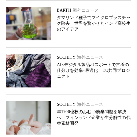
EARTH
海外ニュース
タマリンド種子でマイクロプラスチッ
ク除去 世界を驚かせたインド高校生
のアイデア
SOCIETY
海外ニュース
AI×デジタル製品パスポートで古着の
仕分けを効率・最適化 EU共同プロジ
ェクト
SOCIETY
海外ニュース
年1700億枚のおむつ廃棄問題を解決
へ フィンランド企業が生分解性の代
替素材開発