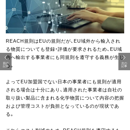
REACH規則はEUの規則だが、EU域外から輸入され
る物質についても登録・評価が要求されるため、EU域
内へ輸出する事業者にも同規則を遵守する義務が生じ
前の
次の
る。
記事
記事
よってEU加盟国でない日本の事業者にも規則が適用
される場合は十分にあり、適用された事業者は自社の
取り扱い製品に含まれる化学物質について内容の把握
および管理コストが負担となっているのが現状であ
る。