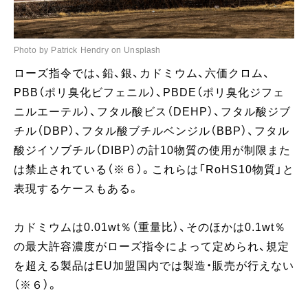
Photo by Patrick Hendry on Unsplash
ローズ指令では、鉛、銀、カドミウム、六価クロム、
PBB（ポリ臭化ビフェニル）、PBDE（ポリ臭化ジフェ
ニルエーテル）、フタル酸ビス（DEHP）、フタル酸ジブ
チル（DBP）、フタル酸ブチルベンジル（BBP）、フタル
酸ジイソブチル（DIBP）の計10物質の使用が制限また
は禁止されている（※６）。これらは「RoHS10物質」と
表現するケースもある。
カドミウムは0.01wt％（重量比）、そのほかは0.1wt％
の最大許容濃度がローズ指令によって定められ、規定
を超える製品はEU加盟国内では製造・販売が行えない
（※６）。