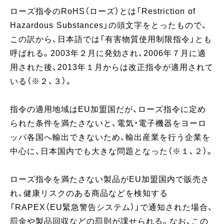
ローズ指令のRoHS（ローズ）とは「Restriction of
Hazardous Substances」の頭文字をとったもので、
この訳から、日本語では「有害物質使用制限指令」とも
呼ばれる。2003年２月に発効され、2006年７月に適
用された後、2013年１月からは改正指令が適用されて
いる（※２、３）。
指令の適用地域はEU加盟国だが、ローズ指令に定め
られた条件を満たさないと、電気・電子機器をヨーロ
ッパ各国へ輸出できないため、輸出産業を行う企業を
中心に、日本国内でも大きな問題となった（※１、２）。
ローズ指令を満たさない製品がEU加盟国内で販売さ
れ、健康リスクのある商品などを検知する
「RAPEX（EU緊急警告システム）」で通知された場合、
罰金や製品回収などの罰則が課せられる。なお、この