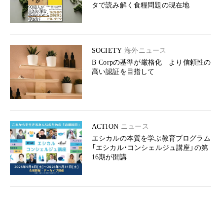
タで読み解く食糧問題の現在地
SOCIETY
海外ニュース
B Corpの基準が厳格化 より信頼性の
高い認証を目指して
ACTION
ニュース
エシカルの本質を学ぶ教育プログラム
「エシカル・コンシェルジュ講座」の第
16期が開講