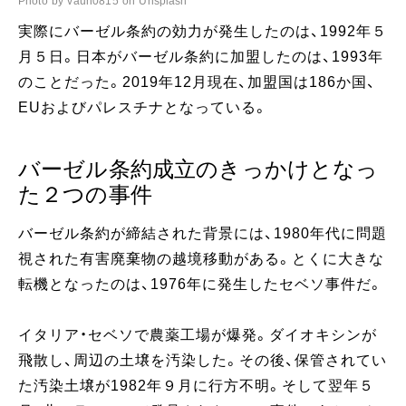
Photo by vaun0815 on Unsplash
実際にバーゼル条約の効力が発生したのは、1992年５
月５日。日本がバーゼル条約に加盟したのは、1993年
のことだった。2019年12月現在、加盟国は186か国、
EUおよびパレスチナとなっている。
バーゼル条約成立のきっかけとなっ
た２つの事件
バーゼル条約が締結された背景には、1980年代に問題
視された有害廃棄物の越境移動がある。とくに大きな
転機となったのは、1976年に発生したセベソ事件だ。
イタリア・セベソで農薬工場が爆発。ダイオキシンが
飛散し、周辺の土壌を汚染した。その後、保管されてい
た汚染土壌が1982年９月に行方不明。そして翌年５