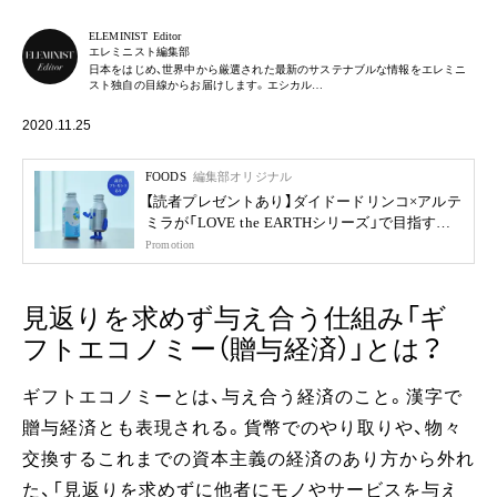
ELEMINIST Editor
エレミニスト編集部
日本をはじめ、世界中から厳選された最新のサステナブルな情報をエレミニ
スト独自の目線からお届けします。エシカル…
2020.11.25
FOODS
編集部オリジナル
【読者プレゼントあり】ダイドードリンコ×アルテ
ミラが「LOVE the EARTHシリーズ」で目指す未
来
Promotion
見返りを求めず与え合う仕組み「ギ
フトエコノミー（贈与経済）」とは？
ギフトエコノミーとは、与え合う経済のこと。漢字で
贈与経済とも表現される。貨幣でのやり取りや、物々
交換するこれまでの資本主義の経済のあり方から外れ
た、「見返りを求めずに他者にモノやサービスを与え