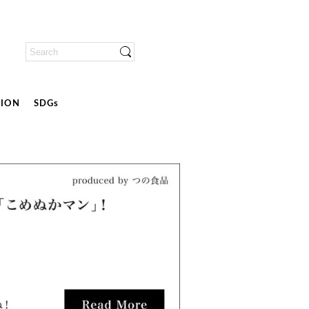
ION
SDGs