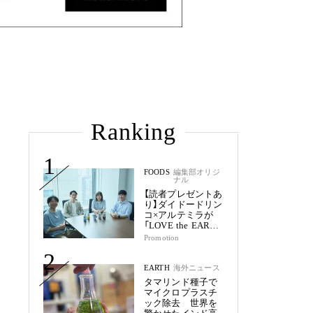
Ranking
1
FOODS
編集部オリジ
ナル
【読者プレゼントあ
り】ダイドードリン
コ×アルテミラが
「LOVE the EARTH
シリーズ」で目指す
Promotion
未来
2
EARTH
海外ニュース
タマリンド種子で
マイクロプラスチ
ック除去 世界を