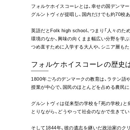
フォルケホイスコーレとは、幸せの国デンマー
グルントヴィが提唱し、国内だけでも約70校
英語だとFolk high school、つまり「
環境のなか、興味の向くまま幅広い分野を学ぶ
つめ直すために入学する大人や、シニア層もた
フォルケホイスコーレの歴史は
1800年ごろのデンマークの教育は、ラテン
授業が中心で、国民のほとんどを占める農民に
グルントヴィは従来型の学校を「死の学校」と
とりながら、どうやって社会のなかで生きてい
そして1844年、彼の遺志を継いだ政治家のク