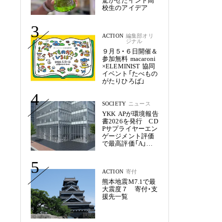
驚かせたインド高
校生のアイデア
3
ACTION
編集部オリ
ジナル
９月５・６日開催＆
参加無料 macaroni
×ELEMINIST 協同
イベント「たべもの
がたりひろば」
4
SOCIETY
ニュース
YKK APが環境報告
書2026を発行 CD
Pサプライヤーエン
ゲージメント評価
で最高評価「A」を
獲得
5
ACTION
寄付
熊本地震M7.1で最
大震度７ 寄付・支
援先一覧