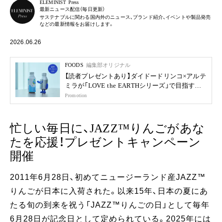
ELEMINIST Press
最新ニュース配信（毎日更新）
サステナブルに関わる国内外のニュース、ブランド紹介、イベントや製品発売
などの最新情報をお届けします。
2026.06.26
FOODS
編集部オリジナル
【読者プレゼントあり】ダイドードリンコ×アルテ
ミラが「LOVE the EARTHシリーズ」で目指す未
来
Promotion
忙しい毎日に、JAZZ™りんごがあな
たを応援！プレゼントキャンペーン
開催
2011年6月28日、初めてニュージーランド産JAZZ™
りんごが日本に入荷された。以来15年、日本の夏にあ
たる旬の到来を祝う「JAZZ™りんごの日」として毎年
6月28日が記念日として定められている。2025年には