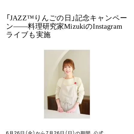
「JAZZ™りんごの日」記念キャンペー
ン——料理研究家MizukiのInstagram
ライブも実施
6月26日（金）から7月26日（日）の期間、公式