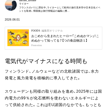
natsumi_kawaide
ライター
フランスのパリに滞在中、ライターとして欧州の旅行見本市や日本文化イベ
ントを取材。帰国後は旅行情報誌の編集に携…
2026.06.01
FOODS
編集部オリジナル
おこめから生まれたヒーロー「こめぬかマン」！こ
めぬかって知ってる？【つの食品物語１】
Promotion
電気代がマイナスになる時間も
フィンランド、ノルウェーなどの北欧諸国では、水力
発電と風力発電を積極的に導入してきた。
スウェーデンも同様の取り組みを進め、2025年には国
内電力の99％が化石燃料を使わないエネルギーによ
って供給された。これはEU諸国のなかでも、もっとも