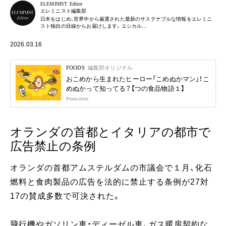
ELEMINIST Editor
エレミニスト編集部
日本をはじめ、世界中から厳選された最新のサステナブルな情報をエレミニ
スト独自の目線からお届けします。エシカル…
2026.03.16
FOODS
編集部オリジナル
おこめから生まれたヒーロー「こめぬかマン」！こ
めぬかって知ってる？【つの食品物語１】
Promotion
オランダの首都とイタリアの都市で
広告禁止の条例
オランダの首都アムステルダムの市議会で１月、化石
燃料と食肉製品の広告を法的に禁止する条例が27対
17の賛成多数で可決された。
飛行機やガソリン車・ディーゼル車、ガス暖房契約な