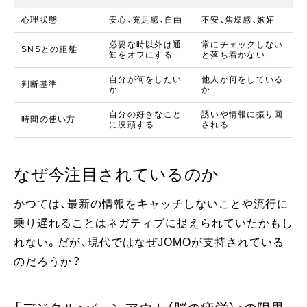
心理状態
安心、充足感、自由
不安、焦燥感、嫉妬
必要な時以外は通
常にチェックしない
SNSとの距離
知をオフにする
と落ち着かない
自分が何をしたい
他人が何をしている
判断基準
か
か
自分の好きなこと
誘いや情報に振り回
時間の使い方
に没頭する
される
なぜ今注目されているのか
かつては、最新の情報をキャッチしないことや流行に
乗り遅れることはネガティブに捉えられていたかもし
れない。だが、現代ではなぜJOMOが支持されている
のだろうか？