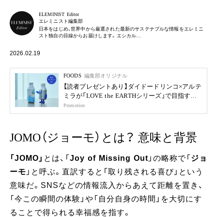
ELEMINIST Editor
エレミニスト編集部
日本をはじめ、世界中から厳選された最新のサステナブルな情報をエレミニ
スト独自の目線からお届けします。エシカル…
2026.02.19
FOODS
編集部オリジナル
【読者プレゼントあり】ダイドードリンコ×アルテ
ミラが「LOVE the EARTHシリーズ」で目指す未
来
Promotion
JOMO（ジョーモ）とは？ 意味と背景
「JOMO」
とは、「
Joy of Missing Out
」の略称で「
ジョ
ーモ
」と呼ぶ。直訳すると「取り残される喜び」という
意味だ。SNSなどの情報流入からあえて距離を置き、
「今この瞬間の体験」や「自分自身の時間」を大切にす
ることで得られる幸福感を指す。