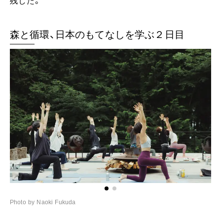
残した。
森と循環、日本のもてなしを学ぶ２日目
Photo by Naoki Fukuda
Ph