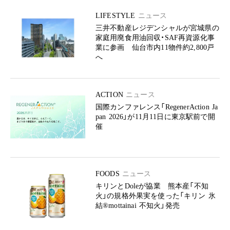
LIFESTYLE
ニュース
三井不動産レジデンシャルが宮城県の
家庭用廃食用油回収・SAF再資源化事
業に参画 仙台市内11物件約2,800戸
へ
ACTION
ニュース
国際カンファレンス「RegenerAction Ja
pan 2026」が11月11日に東京駅前で開
催
FOODS
ニュース
キリンとDoleが協業 熊本産「不知
火」の規格外果実を使った「キリン 氷
結®mottainai 不知火」発売