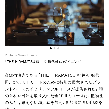
Photo by Naoki Fukuda
Ph
「THE HIRAMATSU 軽井沢 御代田」のダイニング
夜は宿泊先である「THE HIRAMATSU 軽井沢 御代
田」にて、リトリートのために特別に用意されたプラ
ントベースのイタリアンフルコースが提供された。和
の食材や出汁を取り入れた全10皿のコースは、植物性
のみとは思えない満足感を与え、参加者に強い印象を