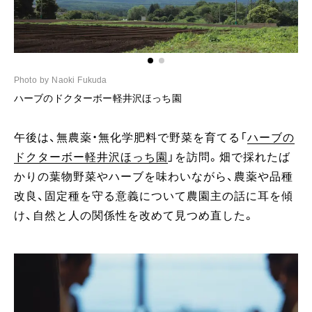
Photo by Naoki Fukuda
Ph
ハーブのドクターボー軽井沢ほっち園
午後は、無農薬・無化学肥料で野菜を育てる「
ハーブの
ドクターボー軽井沢ほっち園
」を訪問。畑で採れたば
かりの葉物野菜やハーブを味わいながら、農薬や品種
改良、固定種を守る意義について農園主の話に耳を傾
け、自然と人の関係性を改めて見つめ直した。