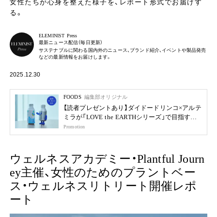
女性たちが心身を整えた様子を、レポート形式でお届けす
る。
ELEMINIST Press
最新ニュース配信（毎日更新）
サステナブルに関わる国内外のニュース、ブランド紹介、イベントや製品発売
などの最新情報をお届けします。
2025.12.30
FOODS
編集部オリジナル
【読者プレゼントあり】ダイドードリンコ×アルテ
ミラが「LOVE the EARTHシリーズ」で目指す未
来
Promotion
ウェルネスアカデミー・Plantful Journ
ey主催、女性のためのプラントベー
ス・ウェルネスリトリート開催レポ
ート