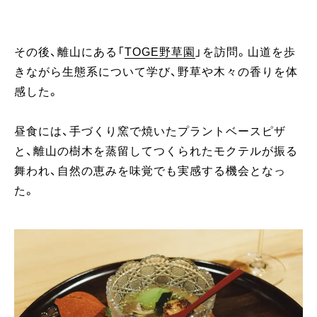
手
その後、離山にある「
TOGE野草園
」を訪問。山道を歩
きながら生態系について学び、野草や木々の香りを体
感した。
昼食には、手づくり窯で焼いたプラントベースピザ
と、離山の樹木を蒸留してつくられたモクテルが振る
舞われ、自然の恵みを味覚でも実感する機会となっ
た。