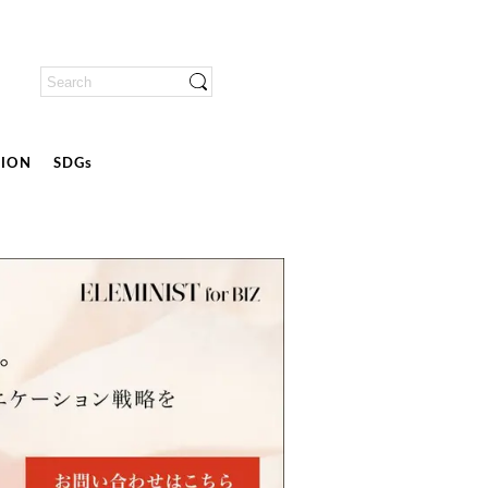
ION
SDGs