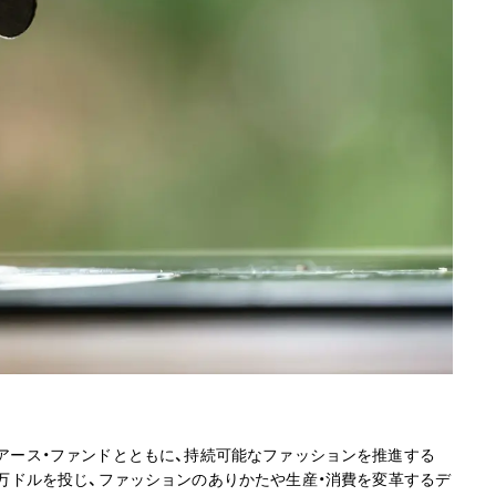
・アース・ファンドとともに、持続可能なファッションを推進する
上げた。総額625万ドルを投じ、ファッションのありかたや生産・消費を変革するデ