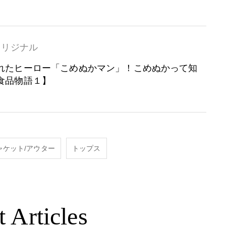
オリジナル
れたヒーロー「こめぬかマン」！こめぬかって知
食品物語１】
ャケット/アウター
トップス
t Articles