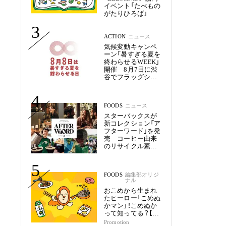
イベント「たべもの
がたりひろば」
3
ACTION
ニュース
気候変動キャンペ
ーン「暑すぎる夏を
終わらせるWEEK」
開催 8月7日に渋
谷でフラッグシッ
プイベント
4
FOODS
ニュース
スターバックスが
新コレクション「ア
フターワード」を発
売 コーヒー由来
のリサイクル素材
から誕生
5
FOODS
編集部オリジ
ナル
おこめから生まれ
たヒーロー「こめぬ
かマン」！こめぬか
って知ってる？【つ
の食品物語１】
Promotion