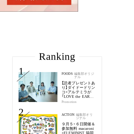
Ranking
1
FOODS
編集部オリジ
ナル
【読者プレゼントあ
り】ダイドードリン
コ×アルテミラが
「LOVE the EARTH
シリーズ」で目指す
Promotion
未来
2
ACTION
編集部オリ
ジナル
９月５・６日開催＆
参加無料 macaroni
×ELEMINIST 協同