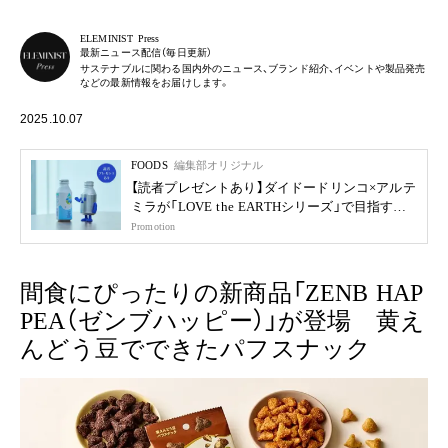
ELEMINIST Press
最新ニュース配信（毎日更新）
サステナブルに関わる国内外のニュース、ブランド紹介、イベントや製品発売
などの最新情報をお届けします。
2025.10.07
FOODS
編集部オリジナル
【読者プレゼントあり】ダイドードリンコ×アルテ
ミラが「LOVE the EARTHシリーズ」で目指す未
来
Promotion
間食にぴったりの新商品「ZENB HAP
PEA（ゼンブハッピー）」が登場 黄え
んどう豆でできたパフスナック