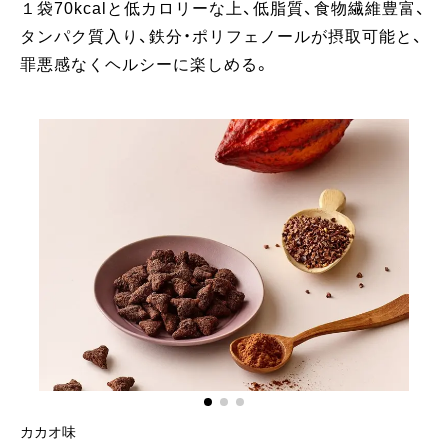
１袋70kcalと低カロリーな上、低脂質、食物繊維豊富、
タンパク質入り、鉄分・ポリフェノールが摂取可能と、
罪悪感なくヘルシーに楽しめる。
カカオ味
メ