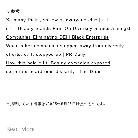
※参考
So many Dicks, so few of everyone else｜e.l.f
e.l.f. Beauty Stands Firm On Diversity Stance Amongst
Companies Eliminating DEI｜Black Enterprise
When other companies stepped away from diversity
efforts, e.l.f. stepped up｜PR Daily
How this bold e.l.f. Beauty campaign exposed
corporate boardroom disparity｜The Drum
※掲載している情報は、2025年8月25日時点のものです。
Read More