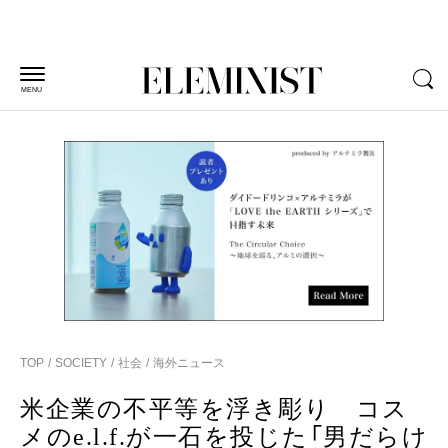
MENU
TOP
SOCIETY
社会
海外ニュース
米企業の不平等を浮き彫り コス
メのe.l.f.が一石を投じた「男だらけ