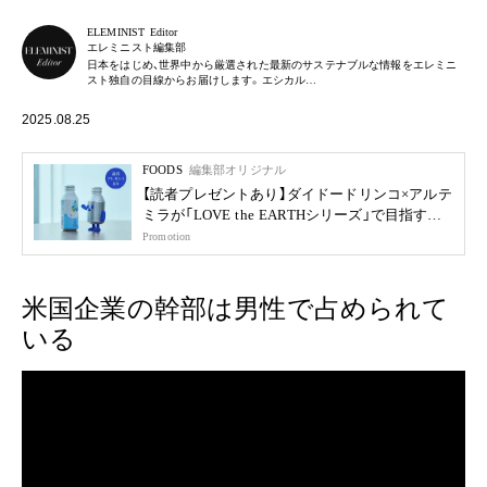
ELEMINIST Editor
エレミニスト編集部
日本をはじめ、世界中から厳選された最新のサステナブルな情報をエレミニ
スト独自の目線からお届けします。エシカル…
2025.08.25
FOODS
編集部オリジナル
【読者プレゼントあり】ダイドードリンコ×アルテ
ミラが「LOVE the EARTHシリーズ」で目指す未
来
Promotion
米国企業の幹部は男性で占められて
いる