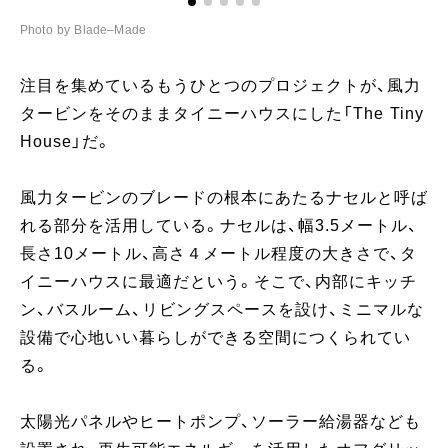
Photo by Blade–Made
Ph
注目を集めているもうひとつのプロジェクトが、風力
タービンをそのままタイニーハウスにした「The Tiny
House」だ。
風力タービンのブレードの根本にあたるナセルと呼ば
れる部分を活用している。ナセルは、幅3.5メートル、
長さ10メートル、高さ４メートル程度の大きさで、タ
イニーハウスに最適だという。そこで、内部にキッチ
ン、バスルーム、リビングスペースを設け、ミニマルな
設備で心地いい暮らしができる空間につくられてい
る。
太陽光パネルやヒートポンプ、ソーラー給湯器なども