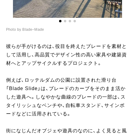
Photo by Blade–Made
Ph
彼らが手がけるのは、役目を終えたブレードを素材と
して活用し、高品質でデザイン性の高い家具や建築資
材へとアップサイクルするプロジェクト。
例えば、ロッテルダムの公園に設置された滑り台
「Blade Slide」は、ブレードのカーブをそのまま活か
した遊具へ。しなやかな曲線のブレードの一部は、ス
タイリッシュなベンチや、自転車スタンド、サインボ
ードなどに活用されている。
街になじんだオブジェや遊具のなのに、よく見ると風