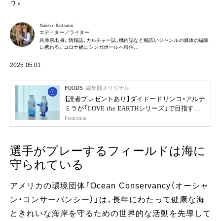
う。
Naoko Tsutsumi
エディター／ライター
兵庫県出身。情報誌、カルチャー誌、機内誌など幅広いジャンルの媒体の編集
に携わる。コロナ禍にシンガポールへ移住…
2025.05.01
FOODS
編集部オリジナル
【読者プレゼントあり】ダイドードリンコ×アルテ
ミラが「LOVE the EARTHシリーズ」で目指す未
来
Promotion
選手がプレーするフィールドは海に
守られている
アメリカの環境団体「Ocean Conservancy（オーシャ
ン・コンサーバンシー）」は、長年にわたって健康な海
ときれいな海岸を守るための世界的な活動を先導して