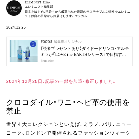
ELEMINIST Editor
エレミニスト編集部
日本をはじめ、世界中から厳選された最新のサステナブルな情報をエレミニ
スト独自の目線からお届けします。エシカル…
2024.12.25
FOODS
編集部オリジナル
【読者プレゼントあり】ダイドードリンコ×アルテ
ミラが「LOVE the EARTHシリーズ」で目指す未
来
Promotion
2024年12月25日、記事の一部を加筆・修正しました。
クロコダイル・ワニ・ヘビ革の使用を
禁止
世界４大コレクションといえば、ミラノ、パリ、ニュー
ヨーク、ロンドンで開催されるファッションウィーク