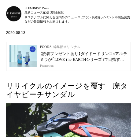
ELEMINIST Press
最新ニュース配信（毎日更新）
サステナブルに関わる国内外のニュース、ブランド紹介、イベントや製品発売
などの最新情報をお届けします。
2020.08.13
FOODS
編集部オリジナル
【読者プレゼントあり】ダイドードリンコ×アルテ
ミラが「LOVE the EARTHシリーズ」で目指す未
来
Promotion
リサイクルのイメージを覆す 廃タ
イヤビーチサンダル