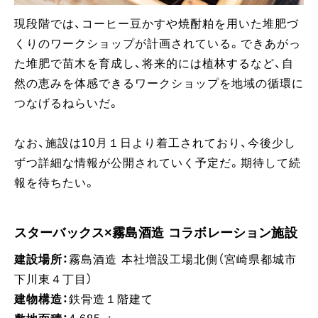
現段階では、コーヒー豆かすや焼酎粕を用いた堆肥づ
くりのワークショップが計画されている。できあがっ
た堆肥で苗木を育成し、将来的には植林するなど、自
然の恵みを体感できるワークショップを地域の循環に
つなげるねらいだ。
なお、施設は10月１日より着工されており、今後少し
ずつ詳細な情報が公開されていく予定だ。期待して続
報を待ちたい。
スターバックス×霧島酒造 コラボレーション施設
建設場所：
霧島酒造 本社増設工場北側（宮崎県都城市
下川東４丁目）
建物構造：
鉄骨造１階建て