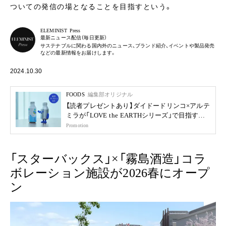
ついての発信の場となることを目指すという。
ELEMINIST Press
最新ニュース配信（毎日更新）
サステナブルに関わる国内外のニュース、ブランド紹介、イベントや製品発売
などの最新情報をお届けします。
2024.10.30
FOODS
編集部オリジナル
【読者プレゼントあり】ダイドードリンコ×アルテ
ミラが「LOVE the EARTHシリーズ」で目指す未
来
Promotion
「スターバックス」×「霧島酒造」コラ
ボレーション施設が2026春にオープ
ン