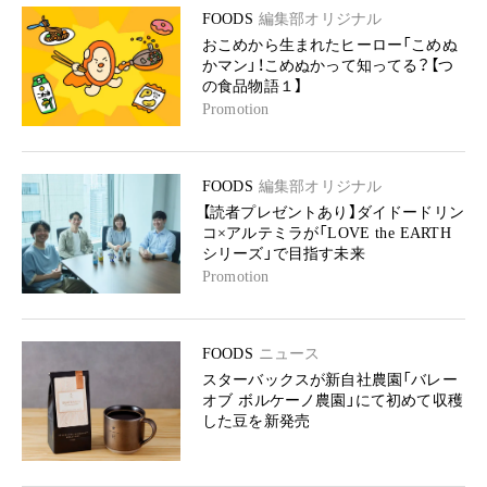
FOODS
編集部オリジナル
おこめから生まれたヒーロー「こめぬ
かマン」！こめぬかって知ってる？【つ
の食品物語１】
Promotion
FOODS
編集部オリジナル
【読者プレゼントあり】ダイドードリン
コ×アルテミラが「LOVE the EARTH
シリーズ」で目指す未来
Promotion
FOODS
ニュース
スターバックスが新自社農園「バレー
オブ ボルケーノ農園」にて初めて収穫
した豆を新発売