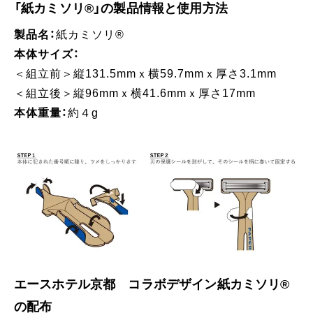
「紙カミソリ®」の製品情報と使用方法
製品名：
紙カミソリ®
本体サイズ：
＜組立前＞縦131.5mmｘ横59.7mmｘ厚さ3.1mm
＜組立後＞縦96mmｘ横41.6mmｘ厚さ17mm
本体重量：
約４g
エースホテル京都 コラボデザイン紙カミソリ®
の配布