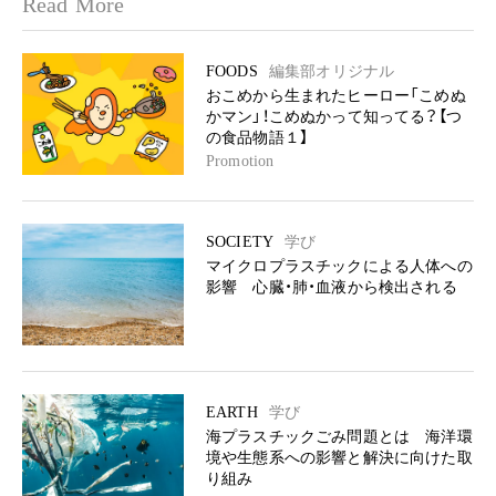
Read More
FOODS
編集部オリジナル
おこめから生まれたヒーロー「こめぬ
かマン」！こめぬかって知ってる？【つ
の食品物語１】
Promotion
SOCIETY
学び
マイクロプラスチックによる人体への
影響 心臓・肺・血液から検出される
EARTH
学び
海プラスチックごみ問題とは 海洋環
境や生態系への影響と解決に向けた取
り組み