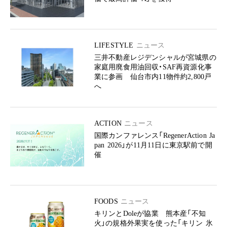
LIFESTYLE
ニュース
三井不動産レジデンシャルが宮城県の
家庭用廃食用油回収・SAF再資源化事
業に参画 仙台市内11物件約2,800戸
へ
ACTION
ニュース
国際カンファレンス「RegenerAction Ja
pan 2026」が11月11日に東京駅前で開
催
FOODS
ニュース
キリンとDoleが協業 熊本産「不知
火」の規格外果実を使った「キリン 氷