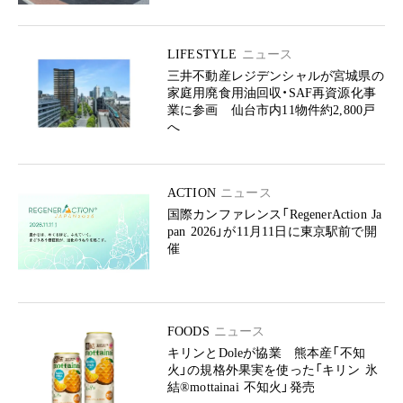
LIFESTYLE
ニュース
三井不動産レジデンシャルが宮城県の
家庭用廃食用油回収・SAF再資源化事
業に参画 仙台市内11物件約2,800戸
へ
ACTION
ニュース
国際カンファレンス「RegenerAction Ja
pan 2026」が11月11日に東京駅前で開
催
FOODS
ニュース
キリンとDoleが協業 熊本産「不知
火」の規格外果実を使った「キリン 氷
結®mottainai 不知火」発売